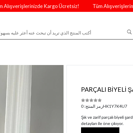
ışverişlerinizde Kargo Ücretsiz!
Tüm Alışverişlerinizd
PARÇALI BİYELİ
0HK1Y7K4U7
رمز المنتج:
Şık ve zarif parçalı biyeli şa
detayları ile öne çıkıyor.