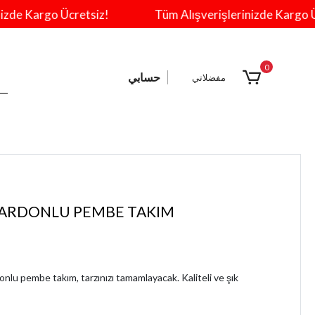
e Kargo Ücretsiz!
Tüm Alışverişlerinizde Kargo Ücre
0
حسابي
مفضلاتي
 ŞARDONLU PEMBE TAKIM
rdonlu pembe takım, tarzınızı tamamlayacak. Kaliteli ve şık