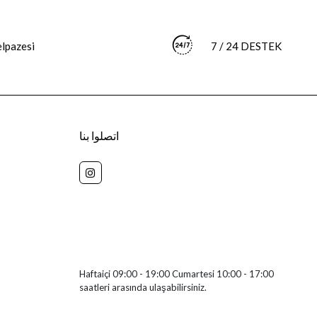
elpazesi
7 / 24 DESTEK
اتصلوا بنا
+905511592072
ZAFER MAHALLESİ ATATÜRK BULVARI NO 2
KAT 5 DAİRE 404 İZMİR/BERGAMA
Haftaiçi 09:00 - 19:00 Cumartesi 10:00 - 17:00
saatleri arasında ulaşabilirsiniz.