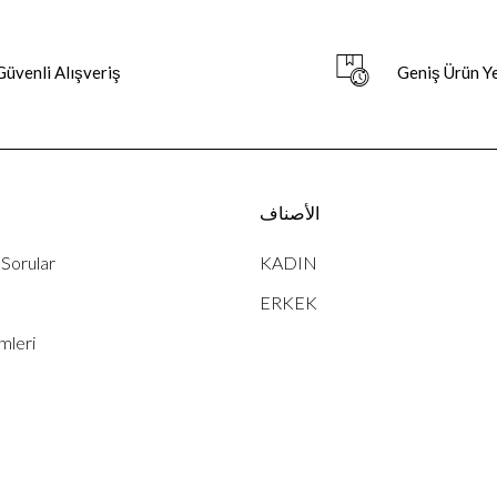
Güvenli Alışveriş
Geniş Ürün Y
الأصناف
خ
 Sorular
KADIN
ERKEK
mleri