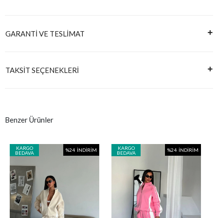
GARANTİ VE TESLİMAT
TAKSİT SEÇENEKLERİ
Benzer Ürünler
KARGO
KARGO
%24
İNDİRİM
%24
İNDİRİM
BEDAVA
BEDAVA