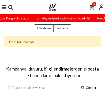
0
izde Kargo Ücretsiz!
Tüm Alışverişlerinizde Kargo Ücretsiz!
Tüm Al
Filtreleme
Sıralama
Ürün bulunamadı.
Kampanya, duyuru, bilgilendirmelerden e-posta
ile haberdar olmak istiyorum.
Gönder