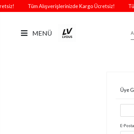
tsiz!
Tüm Alışverişlerinizde Kargo Ücretsiz!
Tüm 
MENÜ
Üye Gi
E-Posta