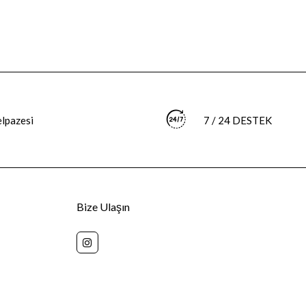
elpazesi
7 / 24 DESTEK
Bize Ulaşın
+905511592072
ZAFER MAHALLESİ ATATÜRK BULVARI NO 2