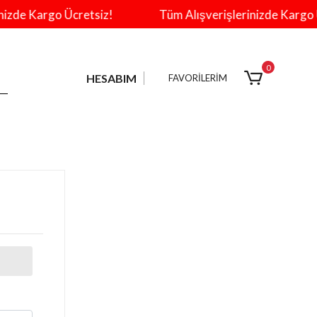
zde Kargo Ücretsiz!
Tüm Alışverişlerinizde Kargo Üc
0
HESABIM
FAVORİLERİM