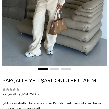
PARÇALI BİYELİ ŞARDONLU BEJ TAKIM
77M9L2ND92
رمز المنتج:
Şıklığı ve rahatlığı bir arada sunan Parçalı Biyeli Şardonlu Bej Takım,
tarzınızı yansıtmanızı sağlar.