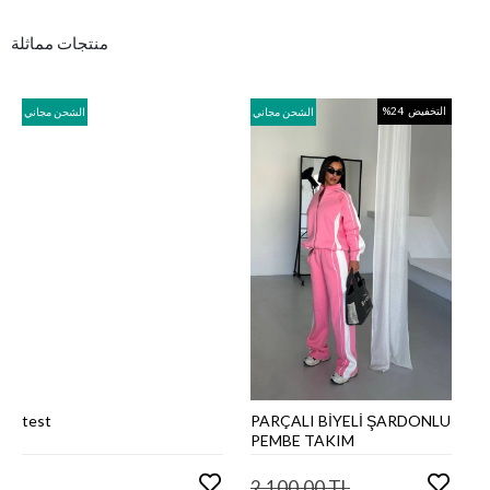
منتجات مماثلة
التخفيض
%24
الشحن مجاني
الشحن مجاني
اضف الى سلة
اضف الى سلة
test
PARÇALI BİYELİ ŞARDONLU
التسوق
التسوق
PEMBE TAKIM
2.100,00 TL