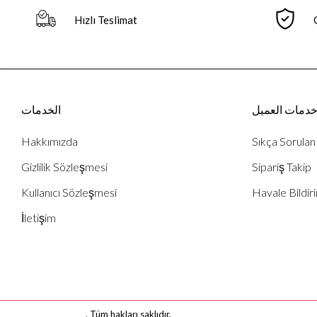
Hızlı Teslimat
دمات العميل
الخدمات
Hakkımızda
Sıkça Sorulan
Gizlilik Sözleşmesi
Sipariş Takip
Kullanıcı Sözleşmesi
Havale Bildiri
İletişim
. Tüm hakları saklıdır.