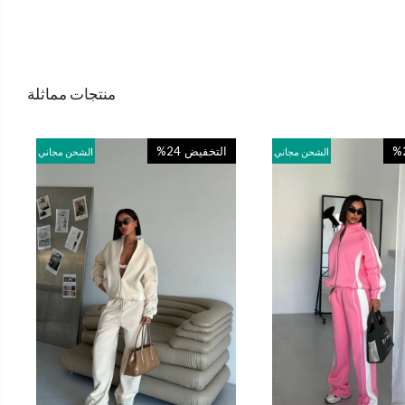
منتجات مماثلة
%
التخفيض
%24
الشحن مجاني
الشحن مجاني