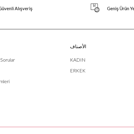
Güvenli Alışveriş
Geniş Ürün Y
الأصناف
خ
 Sorular
KADIN
ERKEK
mleri