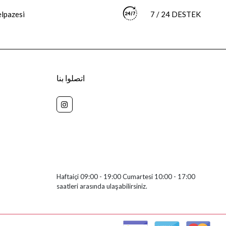
elpazesi
7 / 24 DESTEK
اتصلوا بنا
+905511592072
ZAFER MAHALLESİ ATATÜRK BULVARI NO 2
KAT 5 DAİRE 404 İZMİR/BERGAMA
Haftaiçi 09:00 - 19:00 Cumartesi 10:00 - 17:00
saatleri arasında ulaşabilirsiniz.