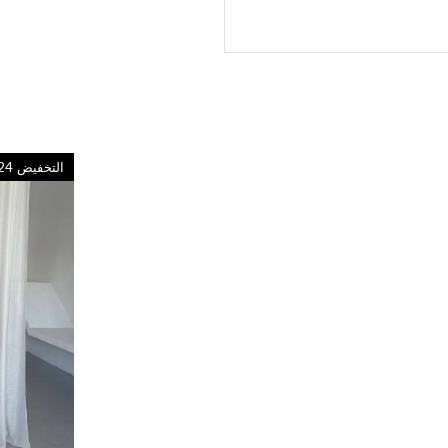
التخفيض
24